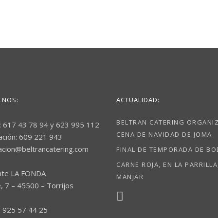
ENOS:
ACTUALIDAD:
BELTRAN CATERING ORGANIZ
: 617 43 78 94 y 623 995 112
CENA DE NAVIDAD DE JOMA
ación: 609 221 943
acion@beltrancatering.com
FINAL DE TEMPORADA DE B
CARNE ROJA, EN LA PARRILLA
nte LA FONDA
MANJAR
, 7 – 45500 – Torrijos
 925 57 44 25