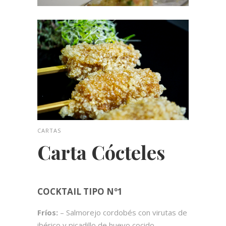
CARTAS
Carta Cócteles
COCKTAIL TIPO Nº1
Fríos:
– Salmorejo cordobés con virutas de
ibérico y picadillo de huevo cocido -