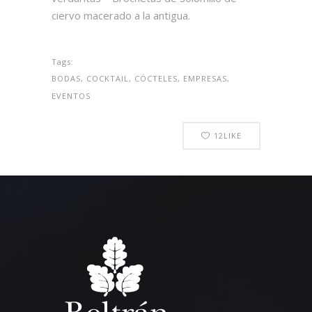
ciervo macerado a la antigua.
Tags:
BODAS, COCKTAIL, CÓCTELES, EMPRESAS,
EVENTOS
12
LIKE