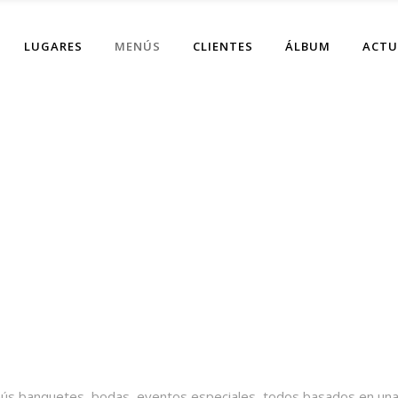
LUGARES
MENÚS
CLIENTES
ÁLBUM
ACTU
ús banquetes, bodas, eventos especiales, todos basados en una c