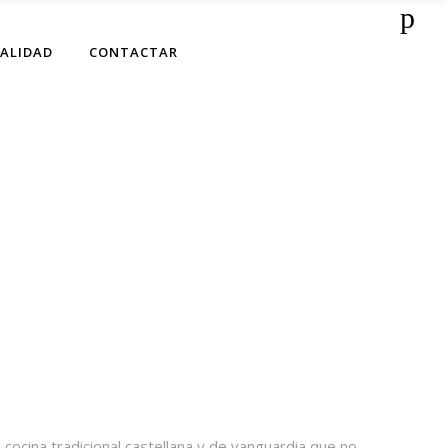
ALIDAD
CONTACTAR
ocina tradicional castellana y de vanguardia que no