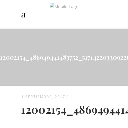
12002154_486949441483752_51714220330922
1 SEPTIEMBRE, 2017
12002154_486949441