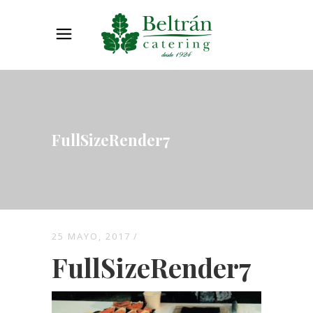
FullSizeRender7
25 MAYO, 2017
FullSizeRender7