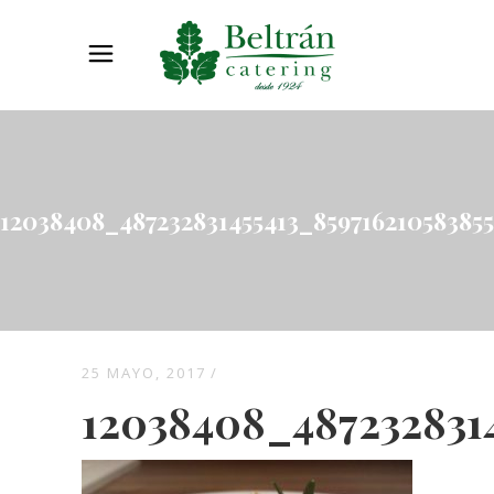
12038408_487232831455413_85971621058385
25 MAYO, 2017
12038408_487232831