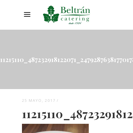
11215110_487232918122071_247928763817701
25 MAYO, 2017
11215110_4872329181