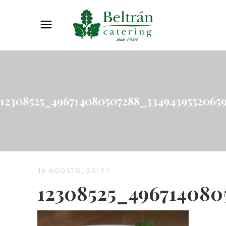
12308525_496714080507288_3349439552065
16 AGOSTO, 2017
12308525_496714080