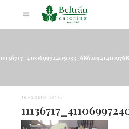
11136717_411069972405033_68621941410976
16 AGOSTO, 2017
11136717_411069972