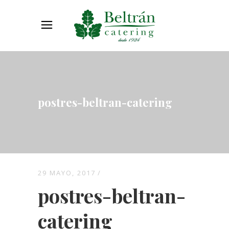
postres-beltran-catering
29 MAYO, 2017
postres-beltran-
catering