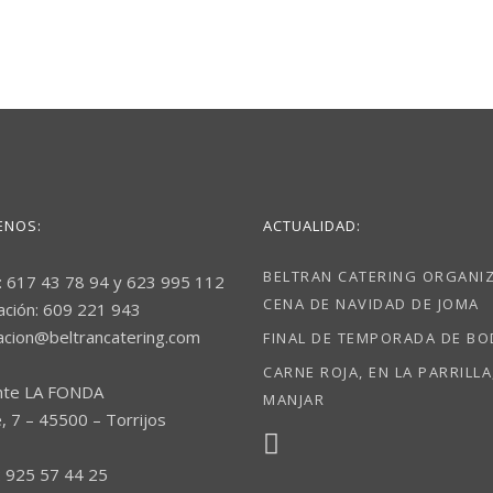
ENOS:
ACTUALIDAD:
BELTRAN CATERING ORGANIZ
: 617 43 78 94 y 623 995 112
CENA DE NAVIDAD DE JOMA
ación: 609 221 943
acion@beltrancatering.com
FINAL DE TEMPORADA DE B
CARNE ROJA, EN LA PARRILLA
nte LA FONDA
MANJAR
, 7 – 45500 – Torrijos
 925 57 44 25