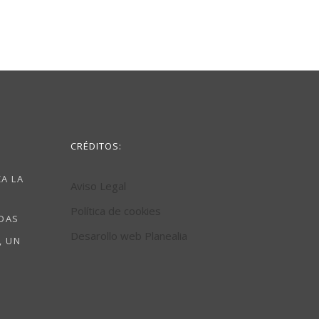
CRÉDITOS:
A LA
Aviso Legal
Política de cookies
ODAS
Desarollo web Planealia
, UN