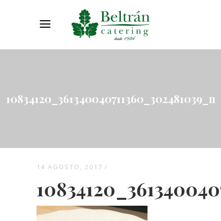
10834120_361340040711360_302481039_n
14 AGOSTO, 2017
10834120_361340040