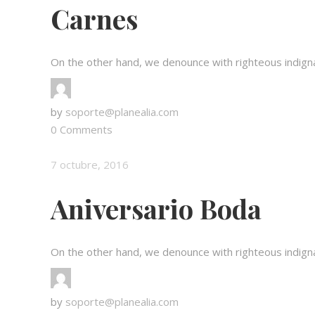
Carnes
On the other hand, we denounce with righteous indigna
by
soporte@planealia.com
0 Comments
7 octubre, 2016
Aniversario Boda
On the other hand, we denounce with righteous indigna
by
soporte@planealia.com