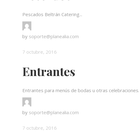
Pescados Beltrán Catering...
by
soporte@planealia.com
7 octubre, 2016
Entrantes
Entrantes para menús de bodas u otras celebraciones..
by
soporte@planealia.com
7 octubre, 2016