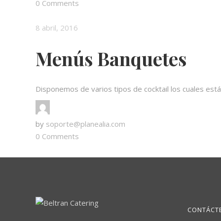
0 Comments
8 abril, 2016
Menús Banquetes
Disponemos de varios tipos de cocktail los cuales está
by
soporte@planealia.com
0 Comments
CONTÁCT