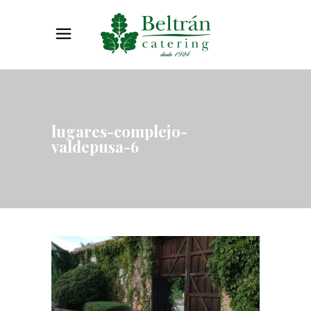
lugares-complejo-
valdepusa-6