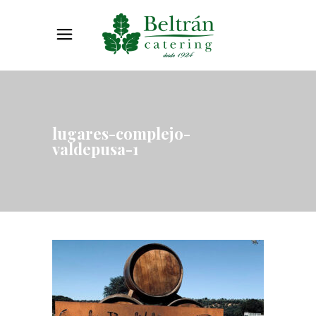
lugares-complejo-
valdepusa-1