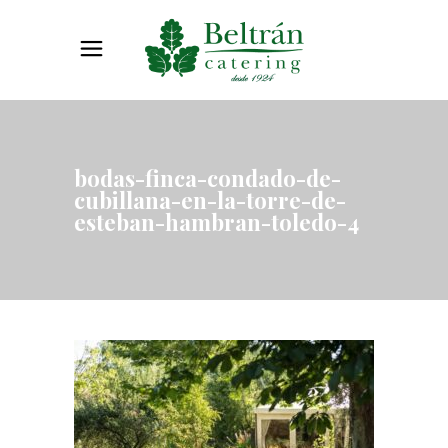
bodas-finca-condado-de-
cubillana-en-la-torre-de-
esteban-hambran-toledo-4