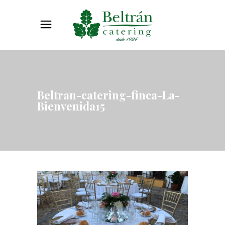
Beltran-catering-finca-La-
Bienvenida15