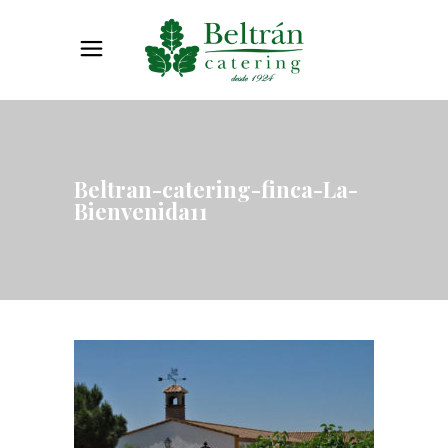
Beltran-catering-finca-La-
Bienvenida11