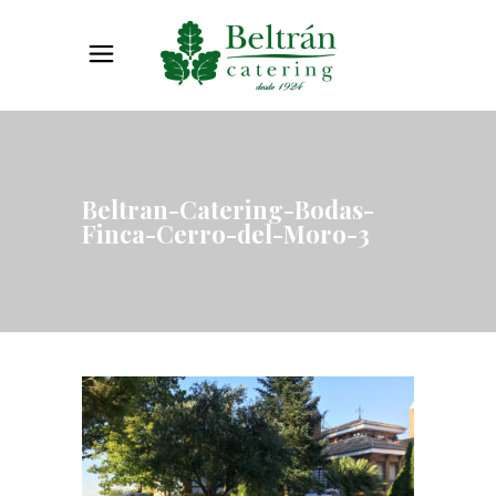
Beltran-Catering-Bodas-
Finca-Cerro-del-Moro-3