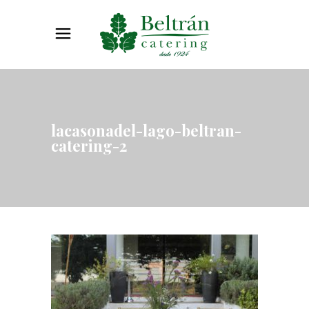
lacasonadel-lago-beltran-
catering-2