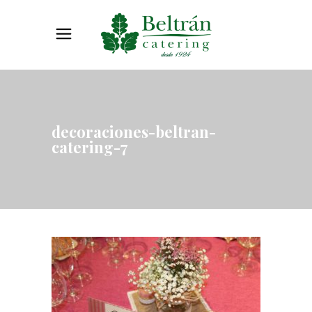
decoraciones-beltran-
catering-7