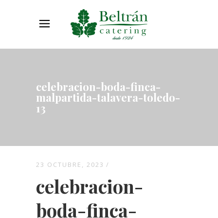
celebracion-boda-finca-
malpartida-talavera-toledo-
13
23 OCTUBRE, 2023
celebracion-
boda-finca-