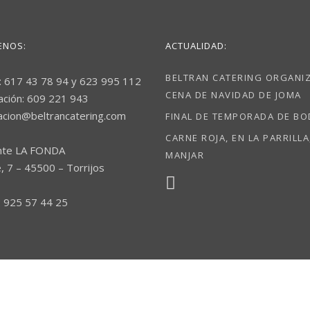
ENOS:
ACTUALIDAD:
BELTRAN CATERING ORGANIZ
: 617 43 78 94 y 623 995 112
CENA DE NAVIDAD DE JOMA
ación: 609 221 943
acion@beltrancatering.com
FINAL DE TEMPORADA DE B
CARNE ROJA, EN LA PARRILLA
nte LA FONDA
MANJAR
, 7 – 45500 – Torrijos
 925 57 44 25