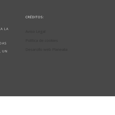
CRÉDITOS:
A LA
Aviso Legal
Política de cookies
ODAS
Desarollo web Planealia
, UN