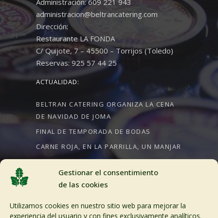
Administración: 609 221 943
administracion@beltrancatering.com
Dirección:
Restaurante LA FONDA
C/ Quijote, 7 – 45500 – Torrijos (Toledo)
Reservas: 925 57 44 25
ACTUALIDAD:
BELTRAN CATERING ORGANIZA LA CENA
DE NAVIDAD DE JOMA
FINAL DE TEMPORADA DE BODAS
CARNE ROJA, EN LA PARRILLA, UN MANJAR
Gestionar el consentimiento
de las cookies
CRÉDITOS:
Utilizamos cookies en nuestro sitio web para mejorar la
Aviso Legal
experiencia del usuario y con fines exclusivamente analíticos.