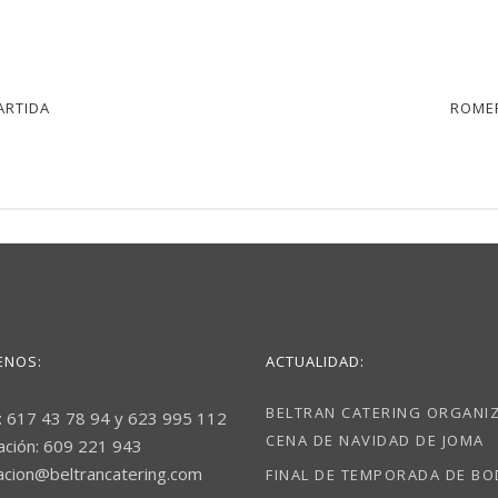
ARTIDA
ROMER
ENOS:
ACTUALIDAD:
BELTRAN CATERING ORGANIZ
: 617 43 78 94 y 623 995 112
CENA DE NAVIDAD DE JOMA
ación: 609 221 943
acion@beltrancatering.com
FINAL DE TEMPORADA DE B