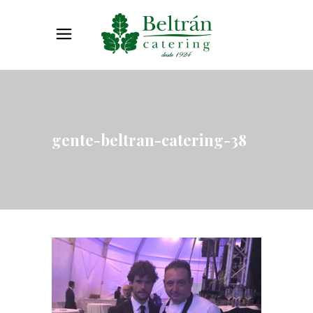
gente-beltran-catering-38