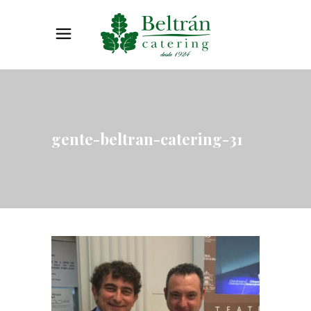
gente-beltran-catering-31