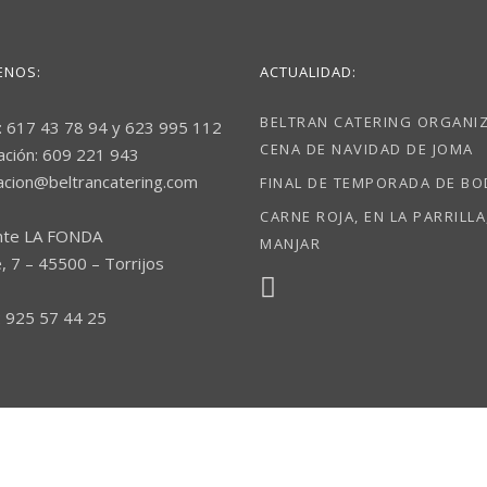
ENOS:
ACTUALIDAD:
BELTRAN CATERING ORGANIZ
: 617 43 78 94 y 623 995 112
CENA DE NAVIDAD DE JOMA
ación: 609 221 943
acion@beltrancatering.com
FINAL DE TEMPORADA DE B
CARNE ROJA, EN LA PARRILLA
nte LA FONDA
MANJAR
, 7 – 45500 – Torrijos
 925 57 44 25