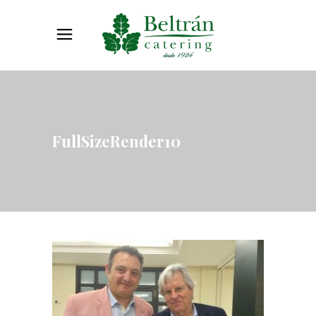
FullSizeRender10