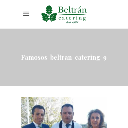
Famosos-beltran-catering-9